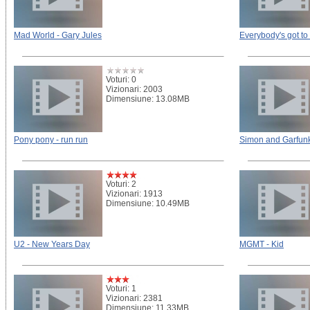
Mad World - Gary Jules
Everybody's got to
Voturi: 0
Vizionari: 2003
Dimensiune: 13.08MB
Pony pony - run run
Simon and Garfunke
Voturi: 2
Vizionari: 1913
Dimensiune: 10.49MB
U2 - New Years Day
MGMT - Kid
Voturi: 1
Vizionari: 2381
Dimensiune: 11.33MB