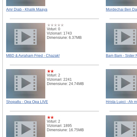
Amr Diab - Khalik Maaya
Mordechai Ben Davi
Voturi: 0
Vizionari: 1743
Dimensiune: 6.37MB
MBD & Avraham Fried - Chazak!
Bam Bam - Sister 
Voturi: 2
Vizionari: 2241
Dimensiune: 24.74MB
Shopatlu - Opa Opa LIVE
Hrista Lupci - Ah moi
Voturi: 2
Vizionari: 1895
Dimensiune: 16.75MB