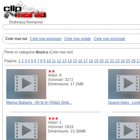
Distreaza Romania!
Cele mai noi
Cele mai populare
Cele mai votate
Cele mai vizionate
Filme in categoria
Muzica
(Cele mai noi)
Pagina:
1
2
3
4
5
6
7
8
9
10
11
12
13
14
15
16
17
18
19
20
21
22
23
24
25
26
2
Voturi: 6
Vizionari: 3272
Dimensiune: 17.2MB
Marius Babanu - Ah le le (Video Origi...
Guano Apes - Lord
Voturi: 1
Vizionari: 1819
Dimensiune: 15.38MB