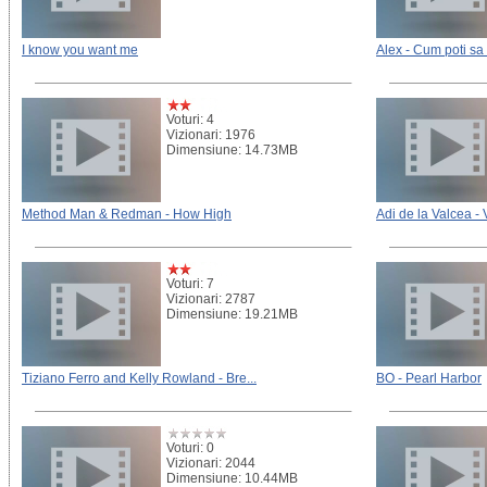
I know you want me
Alex - Cum poti sa t
Voturi: 4
Vizionari: 1976
Dimensiune: 14.73MB
Method Man & Redman - How High
Adi de la Valcea 
Voturi: 7
Vizionari: 2787
Dimensiune: 19.21MB
Tiziano Ferro and Kelly Rowland - Bre...
BO - Pearl Harbor
Voturi: 0
Vizionari: 2044
Dimensiune: 10.44MB