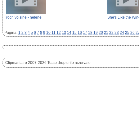
roch voisine - helene
She's Like the Win
Pagina:
1
2
3
4
5
6
7
8
9
10
11
12
13
14
15
16
17
18
19
20
21
22
23
24
25
26
2
Clipmania.ro 2007-2026 Toate drepturile rezervate