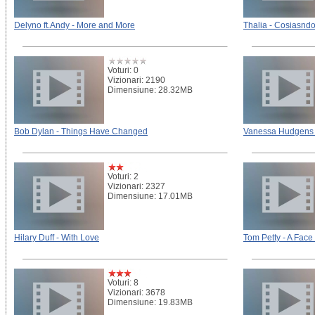
Delyno ft.Andy - More and More
Thalia - Cosiasnd
Voturi: 0
Vizionari: 2190
Dimensiune: 28.32MB
Bob Dylan - Things Have Changed
Vanessa Hudgens 
Voturi: 2
Vizionari: 2327
Dimensiune: 17.01MB
Hilary Duff - With Love
Tom Petty - A Face
Voturi: 8
Vizionari: 3678
Dimensiune: 19.83MB