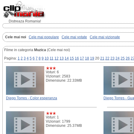
Distreaza Romania!
Cele mai noi
Cele mai populare
Cele mai votate
Cele mai vizionate
Filme in categoria
Muzica
(Cele mai noi)
Pagina:
1
2
3
4
5
6
7
8
9
10
11
12
13
14
15
16
17
18
19
20
21
22
23
24
25
26
2
Voturi: 6
Vizionari: 2583
Dimensiune: 22.33MB
Diego Torres - Color esperanza
Diego Torres - Gu
Voturi: 1
Vizionari: 1799
Dimensiune: 25.37MB