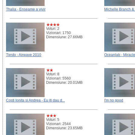
Thalia - Enseame a vivir
Michelle Branch & S
Voturi: 2
Vizionari: 1750
Dimensiune: 27.66MB
Tiesto - Airwave 2010
Oceanlab - Miracl
Voturi: 8
Vizionari: 5560
Dimensiune: 20.01MB
Costi Ionita si Andrea - Eu iti dau d...
I'm no good
Voturi: 5
Vizionari: 2544
Dimensiune: 23.65MB