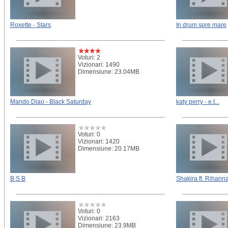
Roxette - Stars
In drum spre mare
Voturi: 2
Vizionari: 1490
Dimensiune: 23.04MB
Mando Diao - Black Saturday
katy perry - e.t...
Voturi: 0
Vizionari: 1420
Dimensiune: 20.17MB
B S B
Shakira ft. Rihann
Voturi: 0
Vizionari: 2163
Dimensiune: 23.9MB