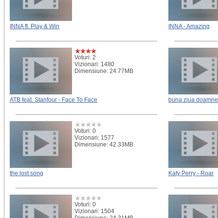
INNA ft. Play & Win
INNA - Amazing
Voturi: 2
Vizionari: 1480
Dimensiune: 24.77MB
ATB feat. Stanfour - Face To Face
buna ziua doamne 
Voturi: 0
Vizionari: 1577
Dimensiune: 42.33MB
the lost song
Katy Perry - Roar
Voturi: 0
Vizionari: 1504