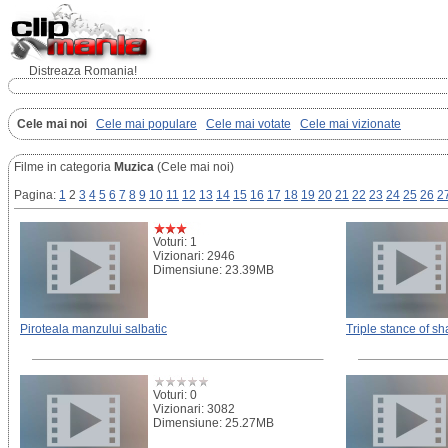
Distreaza Romania!
Cele mai noi
Cele mai populare
Cele mai votate
Cele mai vizionate
Filme in categoria
Muzica
(Cele mai noi)
Pagina:
1
2
3
4
5
6
7
8
9
10
11
12
13
14
15
16
17
18
19
20
21
22
23
24
25
26
2
Voturi: 1
Vizionari: 2946
Dimensiune: 23.39MB
Piroteala manzului salbatic
Triple stance of sh
Voturi: 0
Vizionari: 3082
Dimensiune: 25.27MB