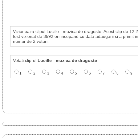
Vizioneaza clipul Lucille - muzica de dragoste. Acest clip de 12
fost vizionat de 3592 ori incepand cu data adaugarii si a primit in
numar de 2 voturi.
Votati clip-ul
Lucille - muzica de dragoste
1
2
3
4
5
6
7
8
9