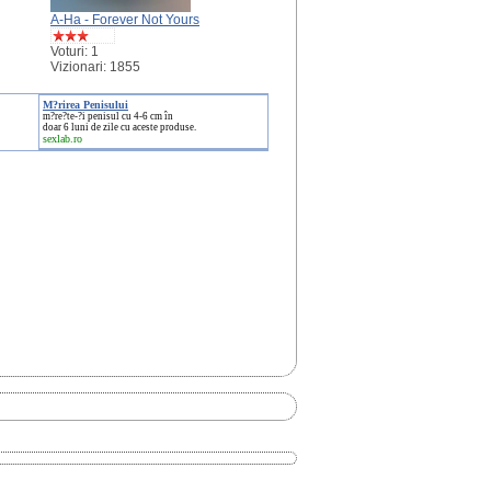
A-Ha - Forever Not Yours
Voturi: 1
Vizionari: 1855
M?rirea Penisului
m?re?te-?i penisul cu 4-6 cm în
doar 6 luni de zile cu aceste produse.
sexlab.ro