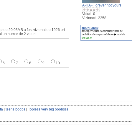
A-HA - Forever not yours
Voturi: 0
Vizionari: 2258
Juc?rii Anale
lip de 20.03MB a fost vizionat de 1926 ori
descoper? colec?ia surprinz?toare de
al un numar de 2 voturi.
juc?rii anale de pe sexlab.ro � modele
sexlab.ro
6
7
8
9
10
ta
|
teens boobs
|
Topless very big boobsss