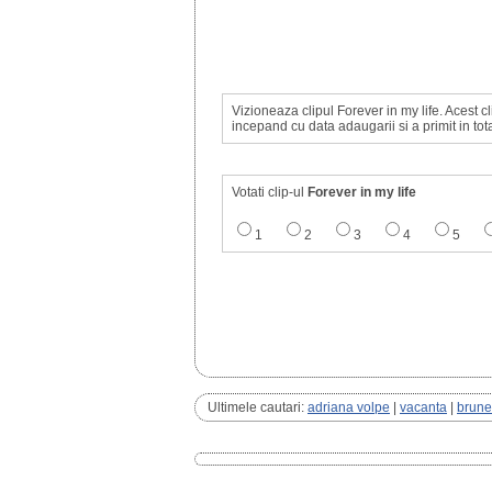
Vizioneaza clipul Forever in my life. Acest c
incepand cu data adaugarii si a primit in tot
Votati clip-ul
Forever in my life
1
2
3
4
5
Ultimele cautari:
adriana volpe
|
vacanta
|
brune