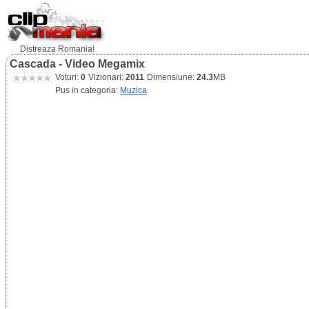
Distreaza Romania!
Cascada - Video Megamix
Voturi:
0
Vizionari:
2011
Dimensiune:
24.3
MB
Pus in categoria:
Muzica