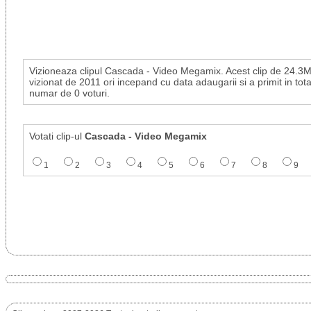
Vizioneaza clipul Cascada - Video Megamix. Acest clip de 24.3M
vizionat de 2011 ori incepand cu data adaugarii si a primit in tota
numar de 0 voturi.
Votati clip-ul
Cascada - Video Megamix
1
2
3
4
5
6
7
8
9