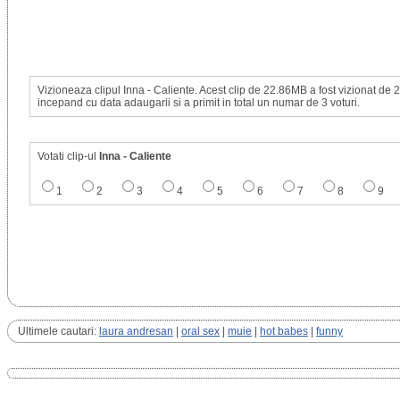
Vizioneaza clipul Inna - Caliente. Acest clip de 22.86MB a fost vizionat de 
incepand cu data adaugarii si a primit in total un numar de 3 voturi.
Votati clip-ul
Inna - Caliente
1
2
3
4
5
6
7
8
9
Ultimele cautari:
laura andresan
|
oral sex
|
muie
|
hot babes
|
funny