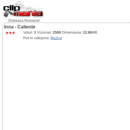
Distreaza Romania!
Inna - Caliente
Voturi:
3
Vizionari:
2589
Dimensiune:
22.86
MB
Pus in categoria:
Muzica