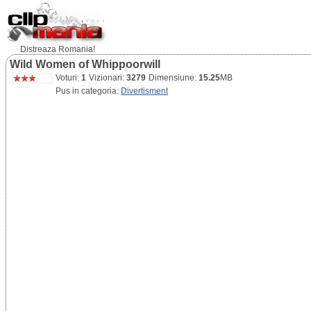
Distreaza Romania!
Wild Women of Whippoorwill
Voturi:
1
Vizionari:
3279
Dimensiune:
15.25
MB
Pus in categoria:
Divertisment