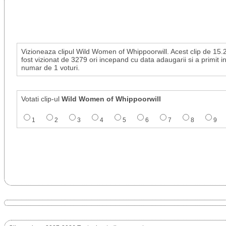
Vizioneaza clipul Wild Women of Whippoorwill. Acest clip de 15
fost vizionat de 3279 ori incepand cu data adaugarii si a primit in
numar de 1 voturi.
Votati clip-ul
Wild Women of Whippoorwill
1
2
3
4
5
6
7
8
9