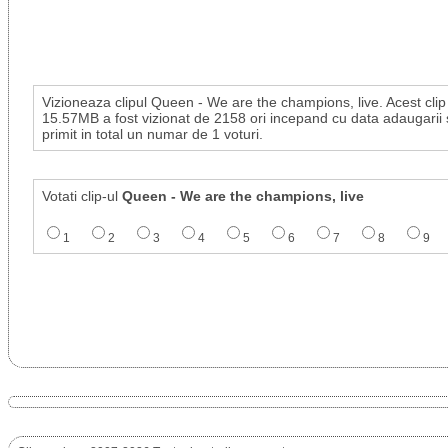
Vizioneaza clipul Queen - We are the champions, live. Acest clip
15.57MB a fost vizionat de 2158 ori incepand cu data adaugarii 
primit in total un numar de 1 voturi.
Votati clip-ul
Queen - We are the champions, live
1
2
3
4
5
6
7
8
9