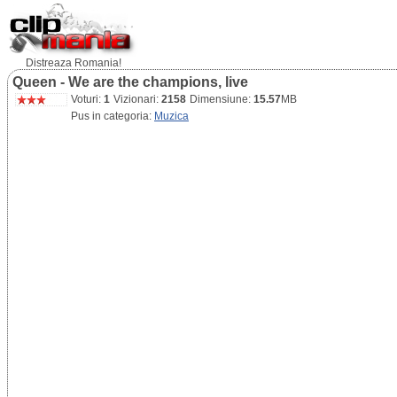
Distreaza Romania!
Queen - We are the champions, live
Voturi:
1
Vizionari:
2158
Dimensiune:
15.57
MB
Pus in categoria:
Muzica