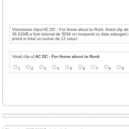
Vizioneaza clipul AC DC - For those about to Rock. Acest clip de
36.51MB a fost vizionat de 3034 ori incepand cu data adaugarii 
primit in total un numar de 12 voturi.
Votati clip-ul
AC DC - For those about to Rock
1
2
3
4
5
6
7
8
9