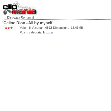
Distreaza Romania!
Celine Dion - All by myself
Voturi:
8
Vizionari:
4892
Dimensiune:
18.43
MB
Pus in categoria:
Muzica