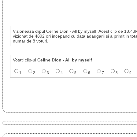
Vizioneaza clipul Celine Dion - All by myself. Acest clip de 18.43
vizionat de 4892 ori incepand cu data adaugarii si a primit in tot
numar de 8 voturi.
Votati clip-ul
Celine Dion - All by myself
1
2
3
4
5
6
7
8
9