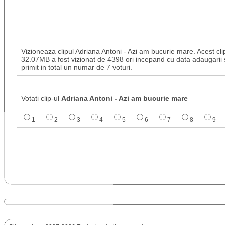
Vizioneaza clipul Adriana Antoni - Azi am bucurie mare. Acest cli
32.07MB a fost vizionat de 4398 ori incepand cu data adaugarii 
primit in total un numar de 7 voturi.
Votati clip-ul
Adriana Antoni - Azi am bucurie mare
1
2
3
4
5
6
7
8
9