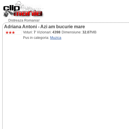
Distreaza Romania!
Adriana Antoni - Azi am bucurie mare
Voturi:
7
Vizionari:
4398
Dimensiune:
32.07
MB
Pus in categoria:
Muzica