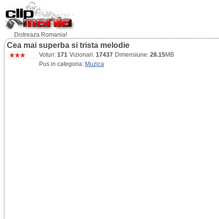
Distreaza Romania!
Cea mai superba si trista melodie
Voturi:
171
Vizionari:
17437
Dimensiune:
28.15
MB
Pus in categoria:
Muzica