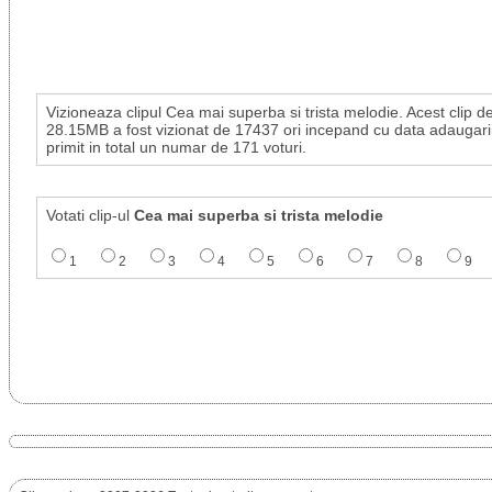
Vizioneaza clipul Cea mai superba si trista melodie. Acest clip d
28.15MB a fost vizionat de 17437 ori incepand cu data adaugarii
primit in total un numar de 171 voturi.
Votati clip-ul
Cea mai superba si trista melodie
1
2
3
4
5
6
7
8
9