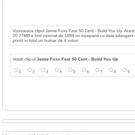
Vizioneaza clipul Jamie Foxx Feat 50 Cent - Build You Up. Acest 
20.77MB a fost vizionat de 1898 ori incepand cu data adaugarii 
primit in total un numar de 4 voturi.
Votati clip-ul
Jamie Foxx Feat 50 Cent - Build You Up
1
2
3
4
5
6
7
8
9