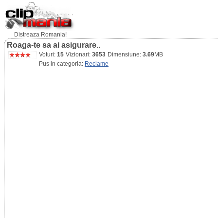
Distreaza Romania!
Roaga-te sa ai asigurare..
Voturi:
15
Vizionari:
3653
Dimensiune:
3.69
MB
Pus in categoria:
Reclame