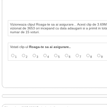
Vizioneaza clipul Roaga-te sa ai asigurare... Acest clip de 3.69M
vizionat de 3653 ori incepand cu data adaugarii si a primit in tot
numar de 15 voturi.
Votati clip-ul
Roaga-te sa ai asigurare..
1
2
3
4
5
6
7
8
9