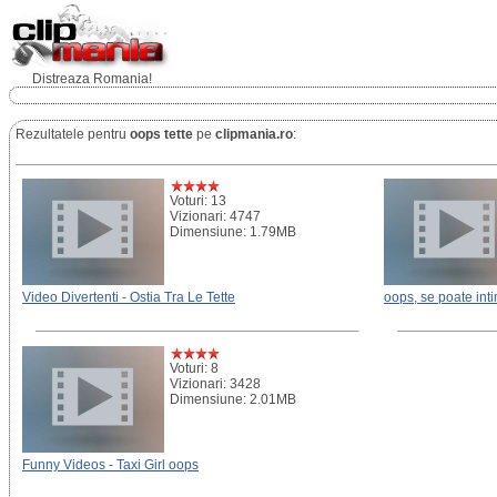
Distreaza Romania!
Rezultatele pentru
oops tette
pe
clipmania.ro
:
Voturi: 13
Vizionari: 4747
Dimensiune: 1.79MB
Video Divertenti - Ostia Tra Le Tette
oops, se poate int
Voturi: 8
Vizionari: 3428
Dimensiune: 2.01MB
Funny Videos - Taxi Girl oops